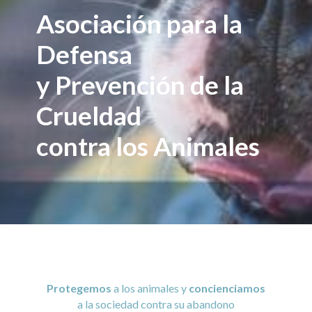
Asociación para la
Defensa
y Prevención de la
Crueldad
contra los Animales
Protegemos
a los animales y
concienciamos
a la sociedad contra su abandono