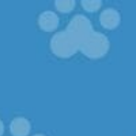
No
¿Hay niños en la familia?
Sí
No