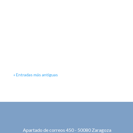
Comparte!
Es una gran noticia que se celebre la 2ª edición del
Fashion Pet Christmas, un evento solidario para
toda la familia cuyo éxito el pasado año supuso sin
duda una enorme alegría para todos.
« Entradas más antiguas
Apartado de correos 450 - 50080 Zaragoza