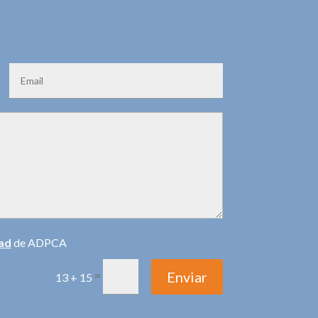
dad
de ADPCA
Enviar
=
13 + 15