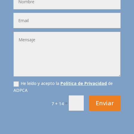
He leído y acepto la
Política de Privacidad
de
ADPCA
Enviar
=
7 + 14