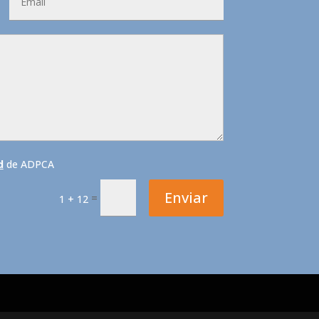
d
de ADPCA
Enviar
=
1 + 12