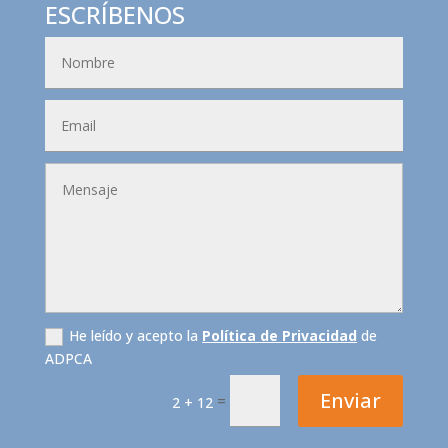
ESCRÍBENOS
He leído y acepto la
Política de Privacidad
de
ADPCA
Enviar
=
2 + 12