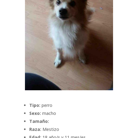
Tipo:
perro
Sexo:
macho
Tamaño:
Raza:
Mestizo
Edad:
18 año/s y 11 mes/es