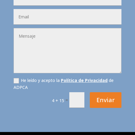
He leído y acepto la
Política de Privacidad
de
ADPCA
Enviar
=
4 + 15