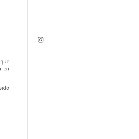
Instagram
nque
n en
sido