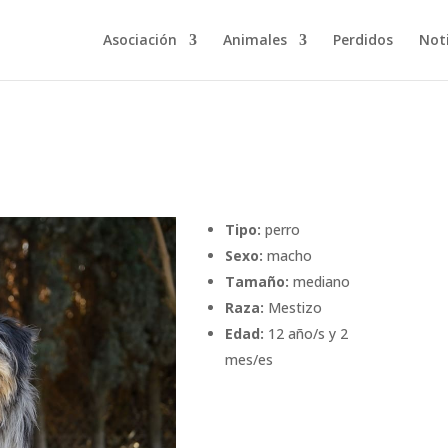
Asociación
Animales
Perdidos
Noti
Tipo:
perro
Sexo:
macho
Tamaño:
mediano
Raza:
Mestizo
Edad:
12 año/s y 2
mes/es