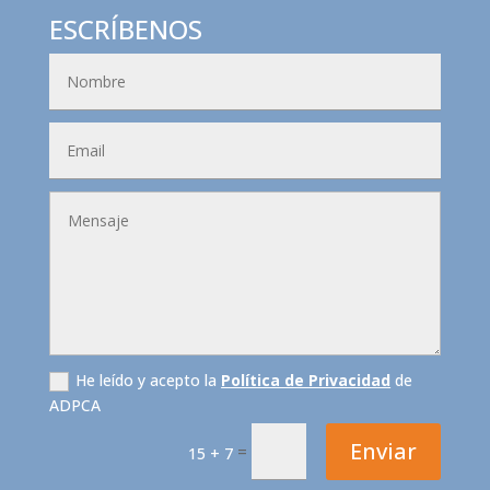
ESCRÍBENOS
He leído y acepto la
Política de Privacidad
de
ADPCA
Enviar
=
15 + 7