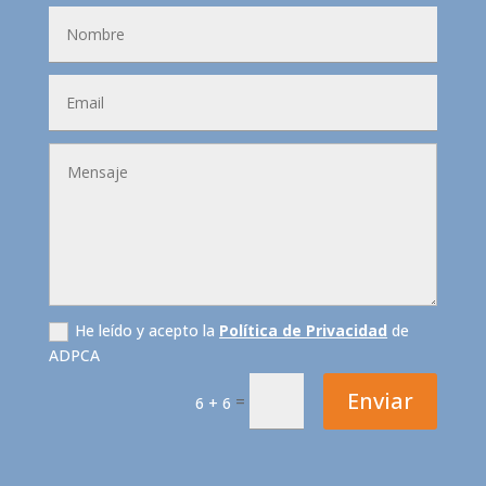
He leído y acepto la
Política de Privacidad
de
ADPCA
Enviar
=
6 + 6