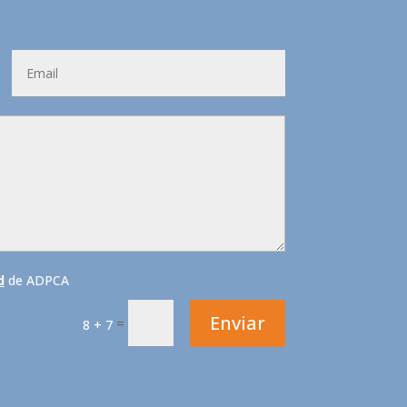
d
de ADPCA
Enviar
=
8 + 7