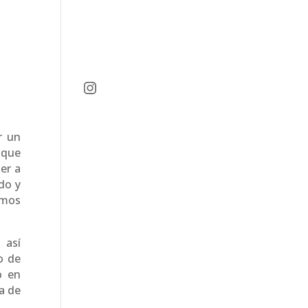
Instagram
r un
 que
er a
do y
emos
 así
o de
o en
a de