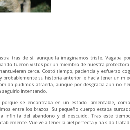
astra tras de sí, aunque la imaginamos triste. Vagaba po
 cuando fueron vistos por un miembro de nuestra protectora
antuvieran cerca. Costó tiempo, paciencia y esfuerzo cog
 y probablemente su historia anterior le hacía tener un mie
 comida pudimos atraerla, aunque por desgracia aún no h
 seguirlo intentando.
 porque se encontraba en un estado lamentable, como
mos entre los brazos. Su pequeño cuerpo estaba surcad
za infinita del abandono y el descuido. Tras este tiemp
tablemente. Vuelve a tener la piel perfecta y ha sido tratad