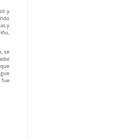
il y
ando
mas y
iño,
, se
adie
 que
igue
 fue