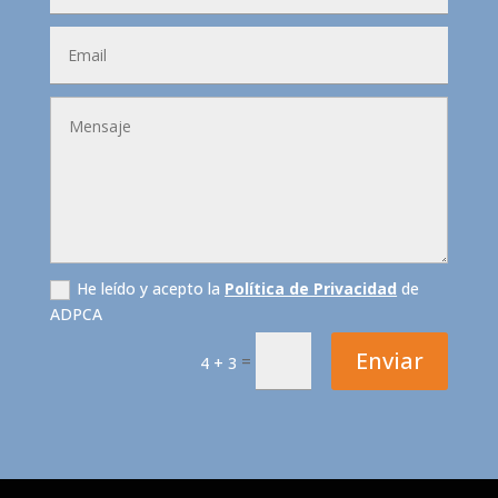
He leído y acepto la
Política de Privacidad
de
ADPCA
Enviar
=
4 + 3