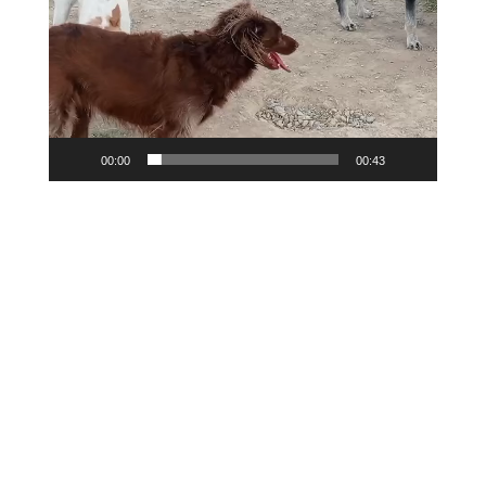
vídeo
00:00
00:43