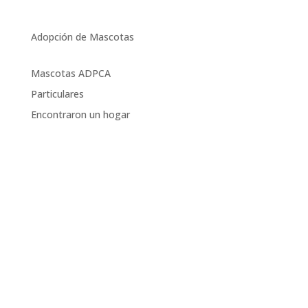
Adopción de Mascotas
Mascotas ADPCA
Particulares
Encontraron un hogar