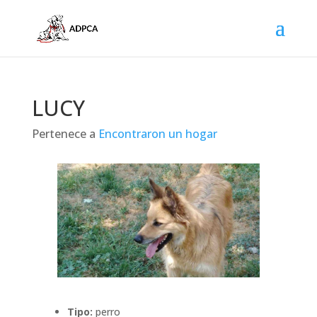
LUCY
Pertenece a
Encontraron un hogar
Tipo:
perro