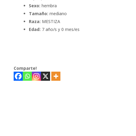
Sexo:
hembra
Tamaño:
mediano
Raza:
MESTIZA
Edad:
7 año/s y 0 mes/es
Comparte!