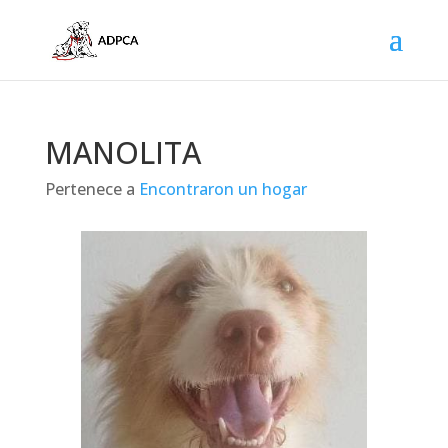
MANOLITA
Pertenece a
Encontraron un hogar