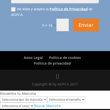
He leído y acepto la
Política de Privacidad
de
ADPCA
Enviar
=
9 + 10
Aviso Legal
Política de cookies
Política de privacidad
Copyright @ by ADPCA 2017
Encuentra tu Mascota
Buscar Mascota