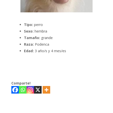
Tipo:
perro
Sexo:
hembra
Tamaño:
grande
Raza:
Podenca
Edad:
3 año/s y 4 mes/es
Comparte!