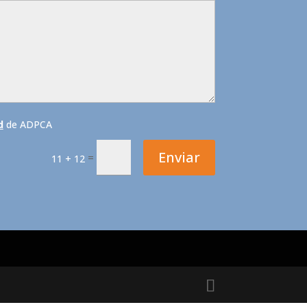
d
de ADPCA
Enviar
=
11 + 12