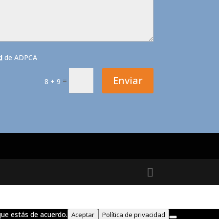
d
de ADPCA
Enviar
=
8 + 9
que estás de acuerdo.
Aceptar
Política de privacidad