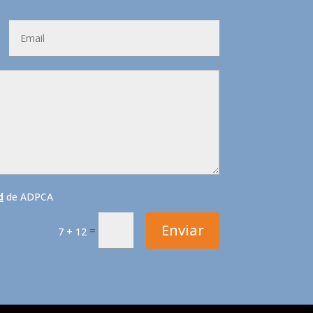
d
de ADPCA
Enviar
=
7 + 12