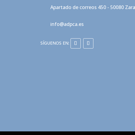
Apartado de correos 450 - 50080 Zar
info@adpca.es