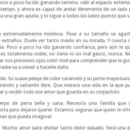
Poco a poco ha ido ganando terreno, salir al espacio exterio
 tiempo, y ahora es capaz de andar libremente de un lado 
a una gran ayuda, y lo sigue a todos los lados puesto que s
a extremadamente miedosa. Pese a su tamaño se agac
e extraños. Duele ver tanto miedo en su mirada. Y cuesta c
ia. Poco a poco ha ido ganando confianza, pero aún le q
s totalmente noble, no tiene ni un mal gesto, nunca. N
rar sus preciosos ojos color miel para comprender que le gu
nadie va a volver a hacerle daño.
ble. Su suave pelaje de color caramelo y su porte majestuos
rriendo y saltando libre. Que merece una vida en la que p
ar y recibir todo ese amor que guarda en su corpachón.
erpo de perra bella y sana. Necesita una familia que 
sita para dejarse querer. Estamos seguras que quien le ofr
rras que pueda imaginar.
. Mucho amor para olvidar tanto dolor pasado. Será una p