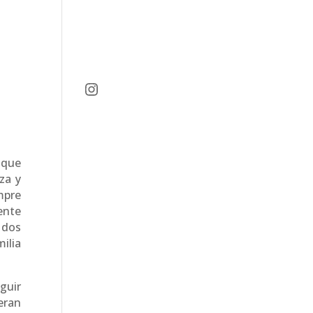
Instagram
 que
za y
mpre
ente
s dos
ilia
guir
eran