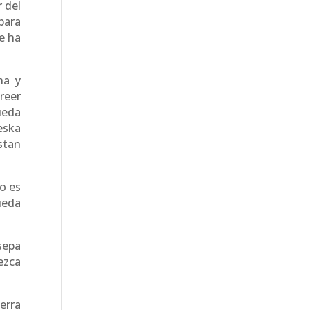
r del
para
e ha
ha y
reer
ueda
eska
stan
o es
ueda
sepa
ezca
erra