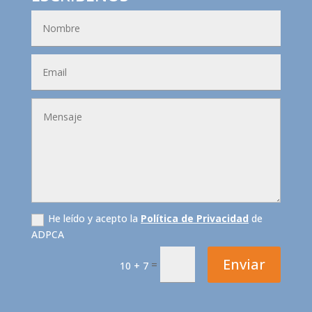
He leído y acepto la
Política de Privacidad
de
ADPCA
Enviar
=
10 + 7