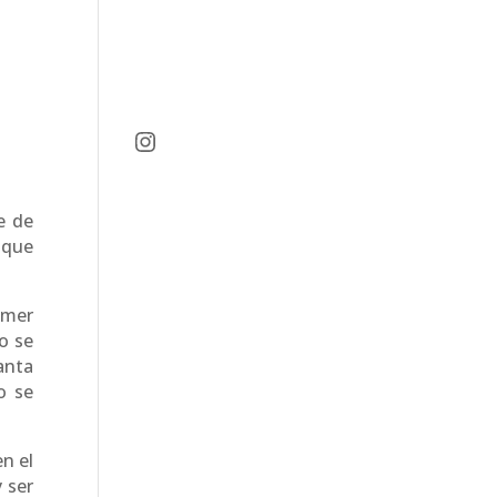
Instagram
e de
 que
imer
o se
anta
o se
n el
 ser