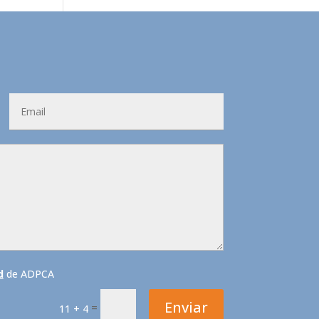
d
de ADPCA
Enviar
=
11 + 4