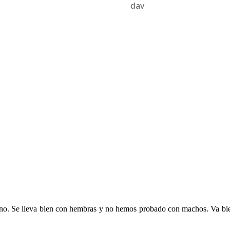
dav
ueno. Se lleva bien con hembras y no hemos probado con machos. Va bi