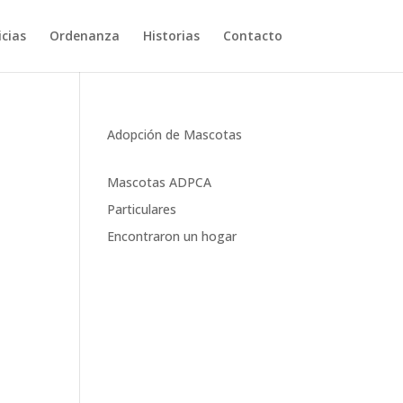
cias
Ordenanza
Historias
Contacto
Adopción de Mascotas
Mascotas ADPCA
Particulares
Encontraron un hogar