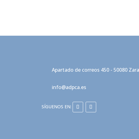
Apartado de correos 450 - 50080 Zar
info@adpca.es