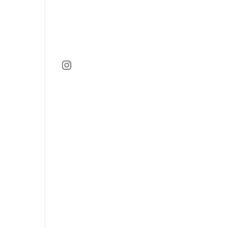
Instagram