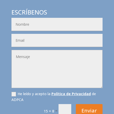
ESCRÍBENOS
He leído y acepto la
Política de Privacidad
de
ADPCA
Enviar
=
15 + 8