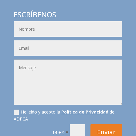
ESCRÍBENOS
He leído y acepto la
Política de Privacidad
de
ADPCA
Enviar
=
14 + 9