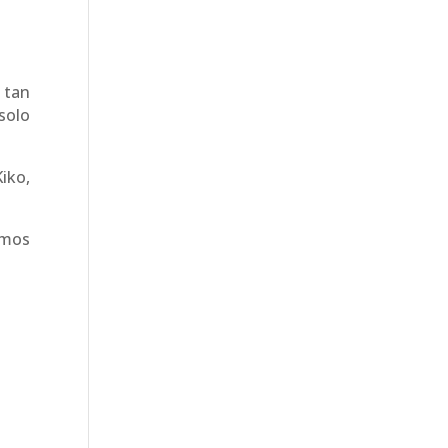
 tan
solo
iko,
omos