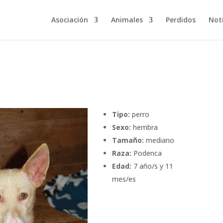
Asociación
Animales
Perdidos
Noti
Tipo:
perro
Sexo:
hembra
Tamaño:
mediano
Raza:
Podenca
Edad:
7 año/s y 11
mes/es