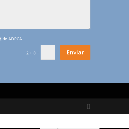
d
de ADPCA
Enviar
=
2 + 8