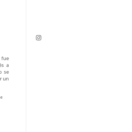
Instagram
í fue
és a
o se
r un
se