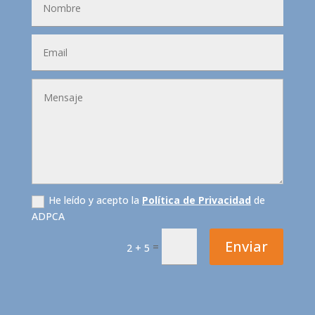
He leído y acepto la
Política de Privacidad
de
ADPCA
Enviar
=
2 + 5