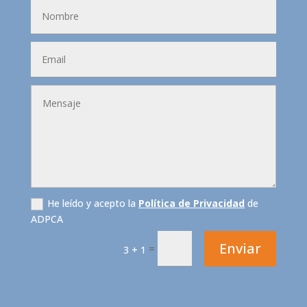
He leído y acepto la
Política de Privacidad
de
ADPCA
Enviar
=
3 + 1