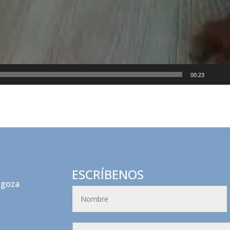
00:23
ESCRÍBENOS
agoza