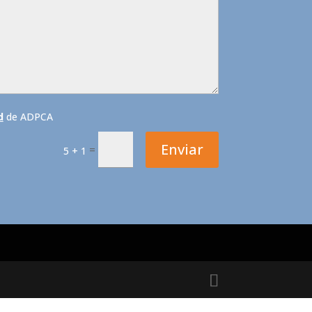
d
de ADPCA
Enviar
=
5 + 1