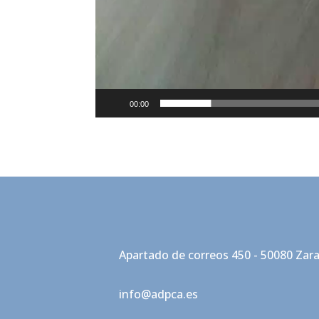
00:00
Apartado de correos 450 - 50080 Zar
info@adpca.es