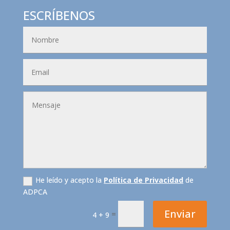
ESCRÍBENOS
He leído y acepto la
Política de Privacidad
de
ADPCA
Enviar
=
4 + 9